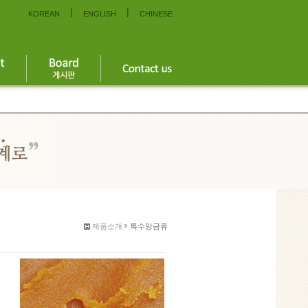
|
|
KOREAN
ENGLISH
CHINESE