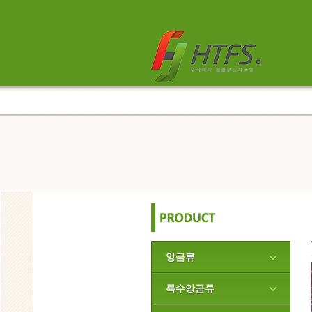
앙금류
특수앙금류