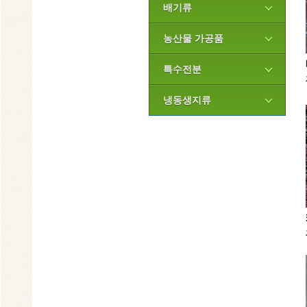
배기류
농산물 가공품
특수전분
냉동생지류